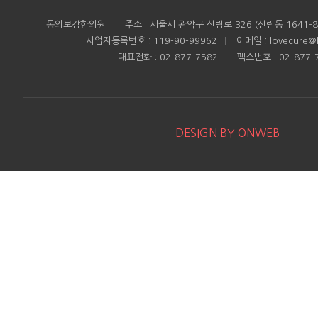
동의보감한의원
|
주소 : 서울시 관악구 신림로 326 (신림동 1641-8
사업자등록번호 : 119-90-99962
|
이메일 : lovecure@h
대표전화 : 02-877-7582
|
팩스번호 : 02-877-
DESIGN BY ONWEB