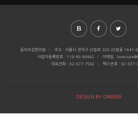
동의보감한의원
|
주소 : 서울시 관악구 신림로 326 (신림동 1641-8
사업자등록번호 : 119-90-99962
|
이메일 : lovecure@h
대표전화 : 02-877-7582
|
팩스번호 : 02-877-
DESIGN BY ONWEB