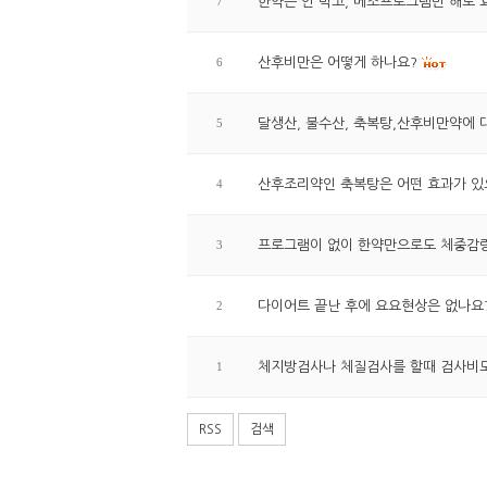
7
한약은 안 먹고, 메조프로그램만 해도 
6
산후비만은 어떻게 하나요?
5
달생산, 불수산, 축복탕,산후비만약에
4
산후조리약인 축복탕은 어떤 효과가 있
3
프로그램이 없이 한약만으로도 체중감
2
다이어트 끝난 후에 요요현상은 없나요
1
체지방검사나 체질검사를 할때 검사비
RSS
검색