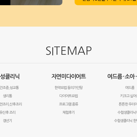
SITEMAP
성클리닉
자연미다이어트
여드름 · 소아 
건조증,성교통
한약요법 동의가인탕
여드름
생리통
다이어트요법
키크고 싶어
전조리,산후조리
프로그램 종류
튼튼한 우리
유산후 조리
체험후기
수험생클리닉
갱년기
수험생클리닉 한