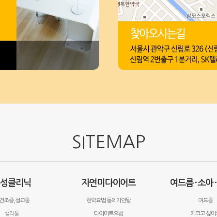
SITEMAP
성클리닉
자연미다이어트
여드름 · 소아 
건조증,성교통
한약요법 동의가인탕
여드름
생리통
다이어트요법
키크고 싶어