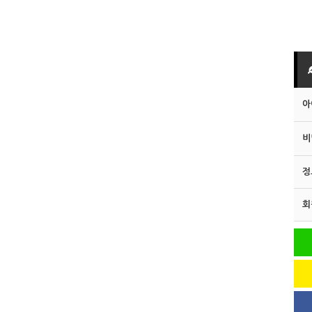
아
비
정
회