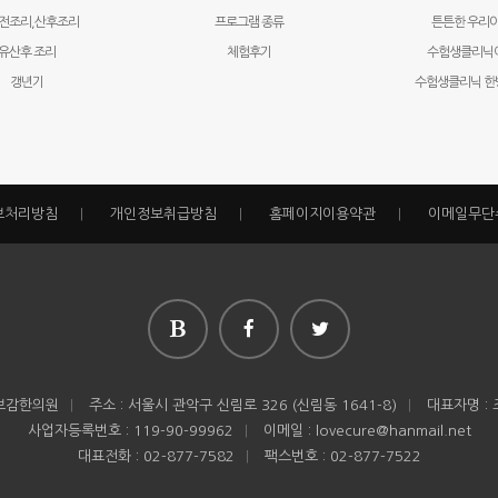
전조리,산후조리
프로그램 종류
튼튼한 우리
유산후 조리
체험후기
수험생클리닉
갱년기
수험생클리닉 한
보처리방침
|
개인정보취급방침
|
홈페이지이용약관
|
이메일무단
보감한의원
|
주소 : 서울시 관악구 신림로 326 (신림동 1641-8)
|
대표자명 :
사업자등록번호 : 119-90-99962
|
이메일 : lovecure@hanmail.net
대표전화 : 02-877-7582
|
팩스번호 : 02-877-7522