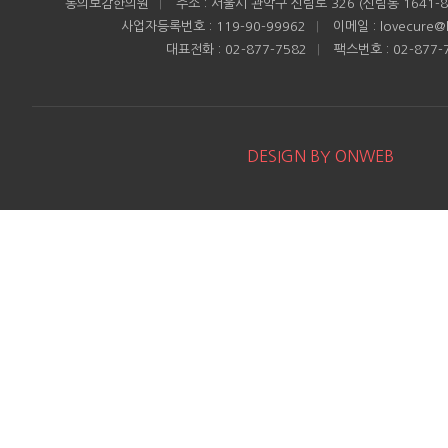
동의보감한의원
|
주소 : 서울시 관악구 신림로 326 (신림동 1641-8
사업자등록번호 : 119-90-99962
|
이메일 : lovecure@h
대표전화 : 02-877-7582
|
팩스번호 : 02-877-
DESIGN BY ONWEB